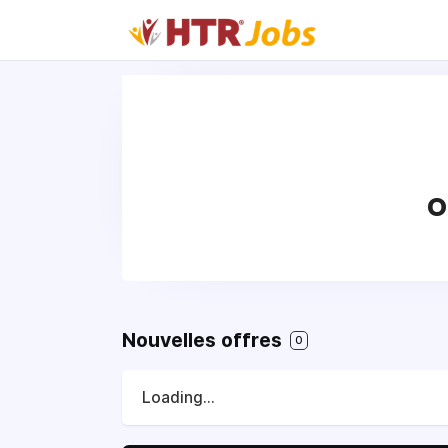
pub-1258824119327974
O
Nouvelles offres
0
Loading...