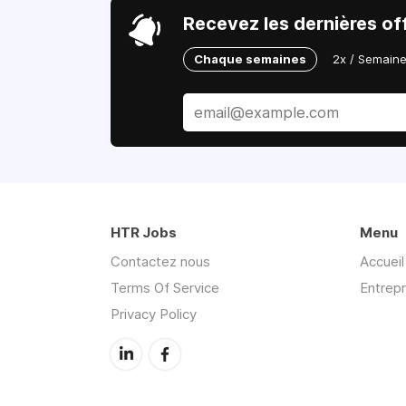
Recevez les dernières off
Chaque semaines
2x / Semain
HTR Jobs
Menu
Contactez nous
Accueil
Terms Of Service
Entrepr
Privacy Policy